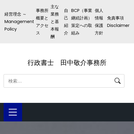
コ
主な
事務所
自
BCP（事業
個人
ン
経営理念 ～
業務
概要と
己
継続計画）
情報
免責事項
テ
Management
と基
アクセ
紹
策定への取
保護
Disclaimer
ン
Policy
本報
ス
介
組み
方針
酬
ツ
へ
ス
行政書士 田中敬介事務所
キ
ッ
検
プ
索: