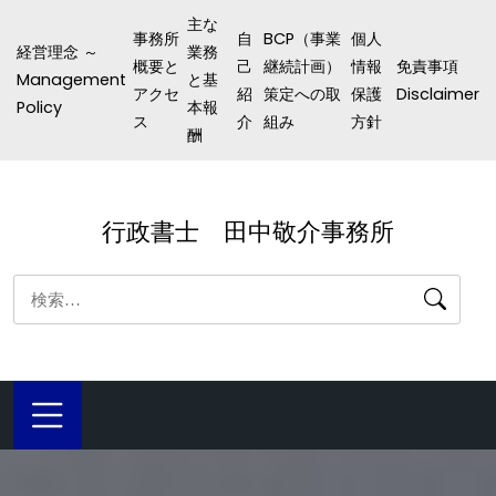
コ
主な
事務所
自
BCP（事業
個人
ン
経営理念 ～
業務
概要と
己
継続計画）
情報
免責事項
テ
Management
と基
アクセ
紹
策定への取
保護
Disclaimer
ン
Policy
本報
ス
介
組み
方針
酬
ツ
へ
ス
行政書士 田中敬介事務所
キ
ッ
検
プ
索: