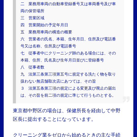
二 業務用車両の自動車登録番号又は車両番号及び車
両の保管場所
三 営業区域
四 営業開始の予定年月日
五 業務用車両の構造の概要
六 営業者の氏名、本籍、生年月日、住所及び電話番
号又は名称、住所及び電話番号
七 従事者中にクリーニング師のある場合には、その
本籍、住所、氏名及び生年月日並びに登録番号
八 従事者数
九 法第三条第三項第五号に規定する洗たく物を取り
扱わない無店舗取次店にあつては、その旨
３ 法第五条第三項の規定による変更及び廃止の届出
は、その旨を前二項の規定に準じて行うものとする。
東京都中野区の場合は、保健所長を経由して中野
区長に提出することになっています。
クリーニング業をゼロから始めるときの主な手続