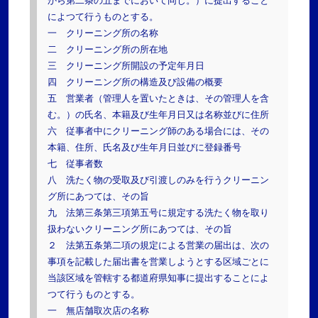
から第二条の五までにおいて同じ。）に提出すること
によつて行うものとする。
一 クリーニング所の名称
二 クリーニング所の所在地
三 クリーニング所開設の予定年月日
四 クリーニング所の構造及び設備の概要
五 営業者（管理人を置いたときは、その管理人を含
む。）の氏名、本籍及び生年月日又は名称並びに住所
六 従事者中にクリーニング師のある場合には、その
本籍、住所、氏名及び生年月日並びに登録番号
七 従事者数
八 洗たく物の受取及び引渡しのみを行うクリーニン
グ所にあつては、その旨
九 法第三条第三項第五号に規定する洗たく物を取り
扱わないクリーニング所にあつては、その旨
２ 法第五条第二項の規定による営業の届出は、次の
事項を記載した届出書を営業しようとする区域ごとに
当該区域を管轄する都道府県知事に提出することによ
つて行うものとする。
一 無店舗取次店の名称