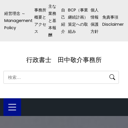
コ
主な
事務所
自
BCP（事業
個人
ン
経営理念 ～
業務
概要と
己
継続計画）
情報
免責事項
テ
Management
と基
アクセ
紹
策定への取
保護
Disclaimer
ン
Policy
本報
ス
介
組み
方針
酬
ツ
へ
ス
行政書士 田中敬介事務所
キ
ッ
検
プ
索: