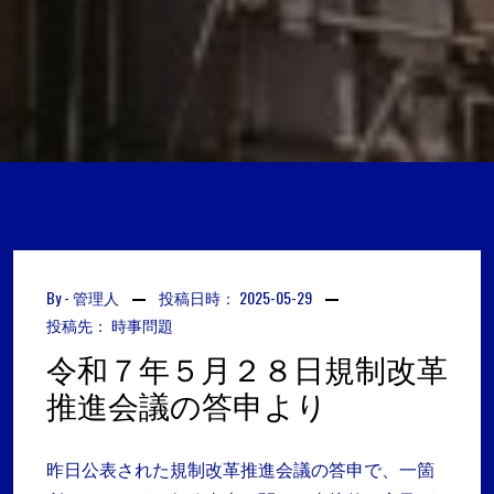
By -
管理人
投稿日時：
2025-05-29
投稿先：
時事問題
令和７年５月２８日規制改革
推進会議の答申より
昨日公表された規制改革推進会議の答申で、一箇