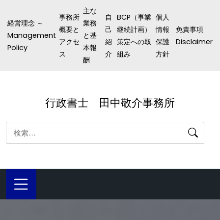
コ
主な
事務所
自
BCP（事業
個人
ン
経営理念 ～
業務
概要と
己
継続計画）
情報
免責事項
テ
Management
と基
アクセ
紹
策定への取
保護
Disclaimer
ン
Policy
本報
ス
介
組み
方針
酬
ツ
へ
ス
行政書士 田中敬介事務所
キ
ッ
検
プ
索: