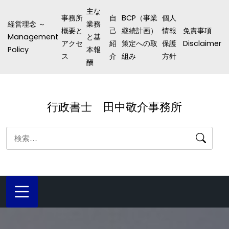
コ
主な
事務所
自
BCP（事業
個人
ン
経営理念 ～
業務
概要と
己
継続計画）
情報
免責事項
テ
Management
と基
アクセ
紹
策定への取
保護
Disclaimer
ン
Policy
本報
ス
介
組み
方針
酬
ツ
へ
ス
行政書士 田中敬介事務所
キ
ッ
検
プ
索: