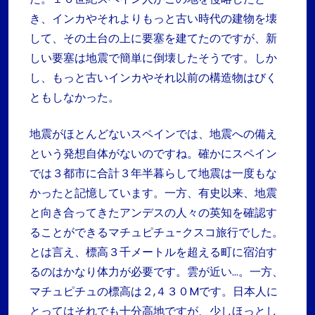
き、インカやそれよりもっと古い時代の建物を壊
して、その土台の上に要塞を建てたのですが、新
しい要塞は地震で簡単に倒壊したそうです。しか
し、もっと古いインカやそれ以前の構造物はびく
ともしなかった。
地震がほとんどないスペインでは、地震への備え
という発想自体がないのですね。確かにスペイン
では３都市に合計３年半暮らして地震は一度もな
かったと記憶しています。一方、有史以来、地震
と向き合ってきたアンデスの人々の英知を確認す
ることができるマチュピチュ-クスコ旅行でした。
とは言え、標高３千メートルを超える町に宿泊す
るのはかなり体力が必要です。雲が近い…。一方、
マチュピチュの標高は２,４３０Mです。日本人に
とってはそれでも十分高地ですが、少しほっとし