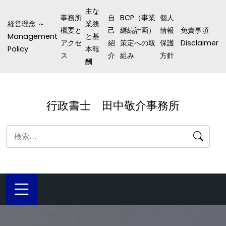
コ
主な
事務所
自
BCP（事業
個人
ン
経営理念 ～
業務
概要と
己
継続計画）
情報
免責事項
テ
Management
と基
アクセ
紹
策定への取
保護
Disclaimer
ン
Policy
本報
ス
介
組み
方針
酬
ツ
へ
ス
行政書士 田中敬介事務所
キ
ッ
検
プ
索: