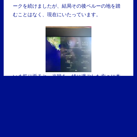
ークを続けましたが、結局その後ペルーの地を踏
むことはなく、現在にいたっています。
いま振り返ると、当時を一緒に過ごした方々に本
当に恵まれていました。お仲間に恵まれたので、
難局を乗り切ることができ、おかげさまでいまも
元気に過ごしています。当時のお仲間とは、本能
的にある種のBusiness Continuity Management
を実践していたのかもしれません。幸い在ペルー
の日本人駐在員関係者にはコロナの重症患者は出
なかったと聞いています。私自身は２０２４年夏