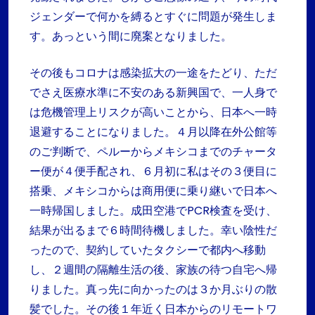
ジェンダーで何かを縛るとすぐに問題が発生しま
す。あっという間に廃案となりました。
その後もコロナは感染拡大の一途をたどり、ただ
でさえ医療水準に不安のある新興国で、一人身で
は危機管理上リスクが高いことから、日本へ一時
退避することになりました。４月以降在外公館等
のご判断で、ペルーからメキシコまでのチャータ
ー便が４便手配され、６月初に私はその３便目に
搭乗、メキシコからは商用便に乗り継いで日本へ
一時帰国しました。成田空港でPCR検査を受け、
結果が出るまで６時間待機しました。幸い陰性だ
ったので、契約していたタクシーで都内へ移動
し、２週間の隔離生活の後、家族の待つ自宅へ帰
りました。真っ先に向かったのは３か月ぶりの散
髪でした。その後１年近く日本からのリモートワ