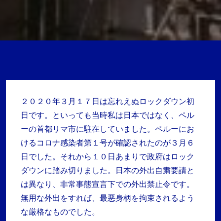
２０２０年３月１７日は忘れえぬロックダウン初
日です。といっても当時私は日本ではなく、ペル
ーの首都リマ市に駐在していました。ペルーにお
けるコロナ感染者第１号が確認されたのが３月６
日でした。それから１０日あまりで政府はロック
ダウンに踏み切りました。日本の外出自粛要請と
は異なり、非常事態宣言下での外出禁止令です。
無用な外出をすれば、最悪身柄を拘束されるよう
な厳格なものでした。