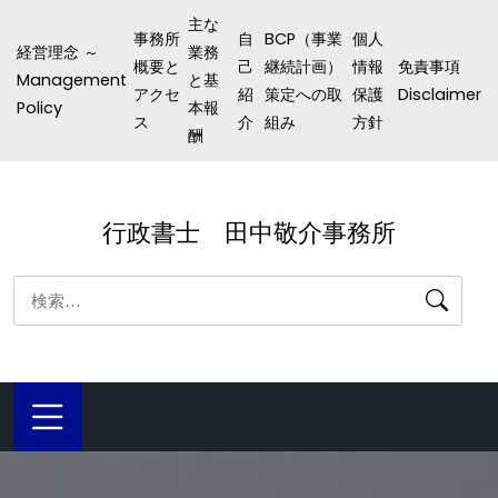
コ
主な
事務所
自
BCP（事業
個人
ン
経営理念 ～
業務
概要と
己
継続計画）
情報
免責事項
テ
Management
と基
アクセ
紹
策定への取
保護
Disclaimer
ン
Policy
本報
ス
介
組み
方針
酬
ツ
へ
ス
行政書士 田中敬介事務所
キ
ッ
検
プ
索: