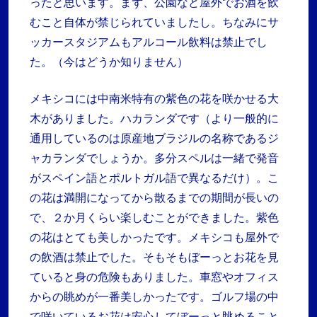
ったと思います。まず、公園など屋外でお酒を飲
むこと自体が禁じられていましたし。ちなみにサ
ッカースタジアムもアルコール飲料は禁止でし
た。（今はどうか知りません）
メキシコには中南米特有の紫色の花を咲かせる大
木がありました。ハカランダです（より一般的に
通用しているのは原産地ブラジルの名称であるジ
ャカランダでしょうか。多分スペルは一緒で発音
がスペイン語とポルトガル語で異なるだけ）。こ
の花は満開になってから散るまでの期間が長いの
で、２か月くらい楽しむことができました。紫色
の花はとても美しかったです。メキシコも屋外で
の飲酒は禁止でした。そもそもぼーっとお花を見
ていると身の危険もありました。車窓やオフィス
からの眺めが一番美しかったです。ゴルフ場の中
で咲いているお花は安心してぼーっと眺めること