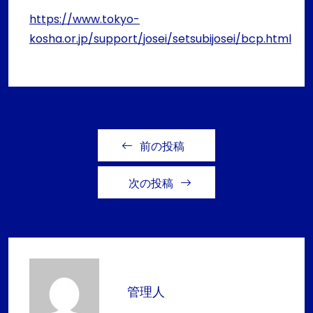
https://www.tokyo-
kosha.or.jp/support/josei/setsubijosei/bcp.html
前の投稿
次の投稿
管理人