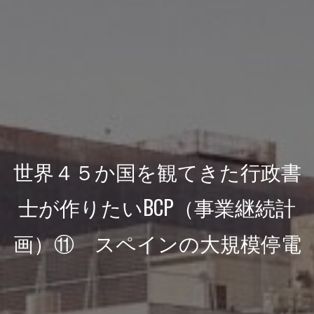
世界４５か国を観てきた行政書
士が作りたいBCP（事業継続計
画）⑪ スペインの大規模停電