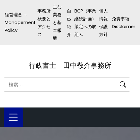
コ
主な
事務所
自
BCP（事業
個人
ン
経営理念 ～
業務
概要と
己
継続計画）
情報
免責事項
テ
Management
と基
アクセ
紹
策定への取
保護
Disclaimer
ン
Policy
本報
ス
介
組み
方針
酬
ツ
へ
ス
行政書士 田中敬介事務所
キ
ッ
検
プ
索: