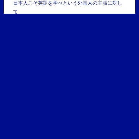
日本人こそ英語を学べという外国人の主張に対し
て
検
索
最近のコメント