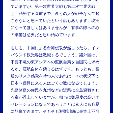
ていますが、第一次世界大戦も第二次世界大戦
も、勃発する直前まで、多くの人が戦争なんて起
こらないと思っていたという話もあります。現実
になってほしくはありませんが、有事の際への心
の準備は必要だと思い始めています。
もしも、中国による台湾侵攻が起こったら、イン
バウンド観光客は激減するでしょう。諸外国は、
不要不急の東アジアへの渡航自粛を自国民に求め
るか、渡航自体を禁じるはずです。もっとも、普
通のリスク感覚を持つ人であれば、その状況下で
日本へ遊興に来る人はごく少数になるでしょう。
先島諸島の住民を九州などの近県に全島避難させ
る案が浮上していますが、相当に難易度の高いオ
ペレーションになるであろうことは素人にも容易
に想像できます。そもそも避難訓練は事実上不可