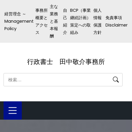
コ
主な
事務所
自
BCP（事業
個人
ン
経営理念 ～
業務
概要と
己
継続計画）
情報
免責事項
テ
Management
と基
アクセ
紹
策定への取
保護
Disclaimer
ン
Policy
本報
ス
介
組み
方針
酬
ツ
へ
ス
行政書士 田中敬介事務所
キ
ッ
検
プ
索: