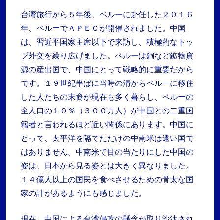
台湾旅行から５年後、ペルーに赴任した２０１６
年、ペルーでＡＰＥＣが開催されました。中国
は、習近平国家主席以下で来訪し、積極的なトッ
プ外交を繰り広げました。ペルーは銅など鉱物資
源の産出国で、中国にとって戦略的に重要だから
です。１９世紀半ばに当時の清からペルーに移住
した人たちの末裔が現在も多く暮らし、ペルーの
全人口の１０％（３００万人）が中国との二重国
籍者と言われるほど近い関係にあります。中国に
とって、太平洋を隔てただけの中南米は遠い国で
はありません。中南米で目の当たりにした中国の
姿は、日本から見る姿とは大きく異なりました。
１４億人以上の国民を食べさせるための骨太な国
家の計があるようにも感じました。
現在、中国による台湾侵攻の懸念が取り沙汰され