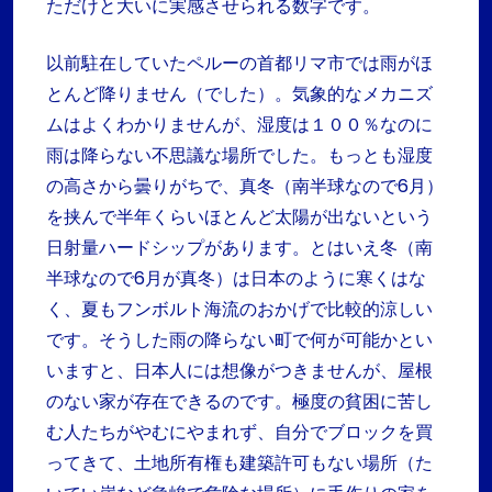
ただけと大いに実感させられる数字です。
以前駐在していたペルーの首都リマ市では雨がほ
とんど降りません（でした）。気象的なメカニズ
ムはよくわかりませんが、湿度は１００％なのに
雨は降らない不思議な場所でした。もっとも湿度
の高さから曇りがちで、真冬（南半球なので6月）
を挟んで半年くらいほとんど太陽が出ないという
日射量ハードシップがあります。とはいえ冬（南
半球なので6月が真冬）は日本のように寒くはな
く、夏もフンボルト海流のおかげで比較的涼しい
です。そうした雨の降らない町で何が可能かとい
いますと、日本人には想像がつきませんが、屋根
のない家が存在できるのです。極度の貧困に苦し
む人たちがやむにやまれず、自分でブロックを買
ってきて、土地所有権も建築許可もない場所（た