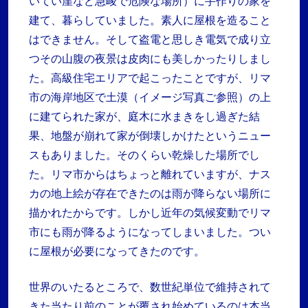
いてい崖など急峻で危険な場所）に手作りの家を
建て、暮らしていました。素人に屋根を造ること
はできません。そして盗電と思しき電気で成り立
つその山腹の夜景は皮肉にも美しかったりしまし
た。高級住宅エリアで起こったことですが、リマ
市の海岸地区で土漠（イメージ写真ご参照）の上
に建てられた家が、庭木に水まきをし過ぎた結
果、地盤が崩れて家が倒壊しかけたというニュー
スもありました。そのくらい乾燥した場所でし
た。リマ市からはちょっと離れていますが、ナス
カの地上絵が存在できたのは雨が降らない場所に
描かれたからです。しかし近年の気候変動でリマ
市にも雨が降るようになってしまいました。つい
に屋根が必要になってきたのです。
世界のいたるところで、数世紀単位で維持されて
きた当たり前のことが覆され始めているのは本当