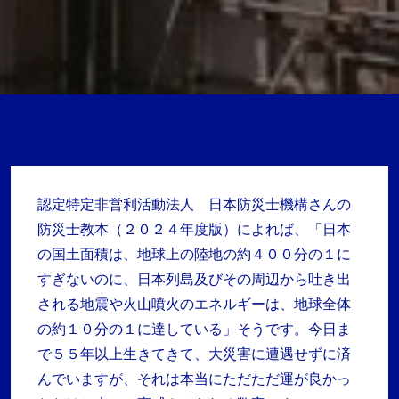
認定特定非営利活動法人 日本防災士機構さんの
防災士教本（２０２４年度版）によれば、「日本
の国土面積は、地球上の陸地の約４００分の１に
すぎないのに、日本列島及びその周辺から吐き出
される地震や火山噴火のエネルギーは、地球全体
の約１０分の１に達している」そうです。今日ま
で５５年以上生きてきて、大災害に遭遇せずに済
んでいますが、それは本当にただただ運が良かっ