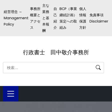
コ
主な
事務所
自
BCP（事業
個人
ン
経営理念 ～
業務
概要と
己
継続計画）
情報
免責事項
テ
Management
と基
アクセ
紹
策定への取
保護
Disclaimer
ン
Policy
本報
ス
介
組み
方針
酬
ツ
へ
ス
行政書士 田中敬介事務所
キ
ッ
検
プ
索: